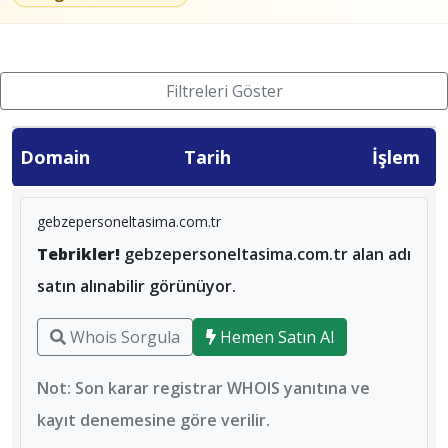
Filtreleri Göster
Domain
Tarih
İşlem
gebzepersoneltasima.com.tr
Tebrikler!
gebzepersoneltasima.com.tr alan adı
satın alınabilir görünüyor.
Whois Sorgula
Hemen Satın Al
Not: Son karar registrar WHOIS yanıtına ve
kayıt denemesine göre verilir.