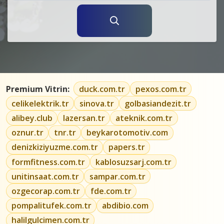
Premium Vitrin:
duck.com.tr
pexos.com.tr
celikelektrik.tr
sinova.tr
golbasiandezit.tr
alibey.club
lazersan.tr
ateknik.com.tr
oznur.tr
tnr.tr
beykarotomotiv.com
denizkiziyuzme.com.tr
papers.tr
formfitness.com.tr
kablosuzsarj.com.tr
unitinsaat.com.tr
sampar.com.tr
ozgecorap.com.tr
fde.com.tr
pompalitufek.com.tr
abdibio.com
halilgulcimen.com.tr