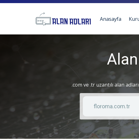
Anasayfa
Kur
Alan
.com ve .tr uzantılı alan adlar
Anahtar kelime
Liste türü