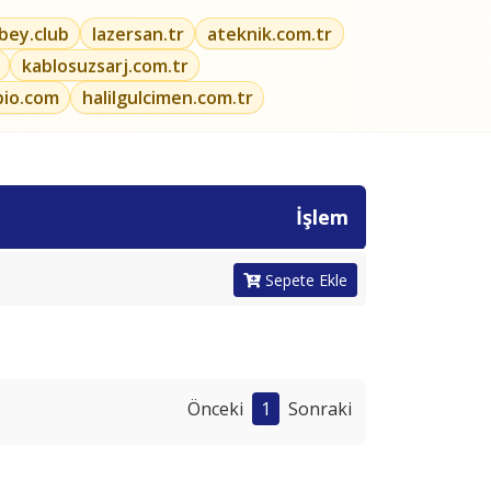
ibey.club
lazersan.tr
ateknik.com.tr
kablosuzsarj.com.tr
bio.com
halilgulcimen.com.tr
İşlem
Sepete Ekle
Önceki
1
Sonraki