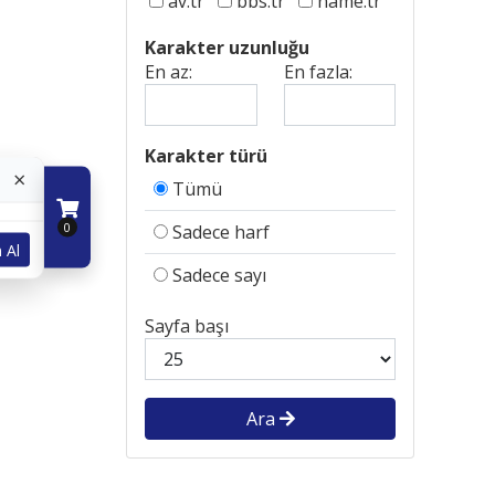
av.tr
bbs.tr
name.tr
Karakter uzunluğu
En az:
En fazla:
Karakter türü
×
Tümü
0
Sadece harf
 Al
Sadece sayı
Sayfa başı
Ara