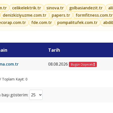
m.tr
celikelektrik.tr
sinova.tr
golbasiandezit.tr
al
denizkiziyuzme.com.tr
papers.tr
formfitness.com.tr
ecorap.com.tr
fde.com.tr
pompalitufek.com.tr
abdi
ain
Tarih
oma.com.tr
08.08.2026
Bugün Düşecek
 / Toplam Kayıt: 0
 başı gösterim: