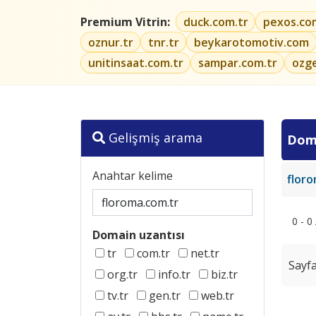
Premium Vitrin:
duck.com.tr
pexos.co
oznur.tr
tnr.tr
beykarotomotiv.com
unitinsaat.com.tr
sampar.com.tr
ozg
Gelişmiş arama
Dom
Anahtar kelime
flor
0 - 0
Domain uzantısı
tr
com.tr
net.tr
Sayfa
org.tr
info.tr
biz.tr
tv.tr
gen.tr
web.tr