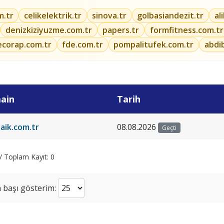
m.tr
celikelektrik.tr
sinova.tr
golbasiandezit.tr
al
denizkiziyuzme.com.tr
papers.tr
formfitness.com.tr
ecorap.com.tr
fde.com.tr
pompalitufek.com.tr
abdi
ain
Tarih
laik.com.tr
08.08.2026
Geçti
 / Toplam Kayıt: 0
 başı gösterim: