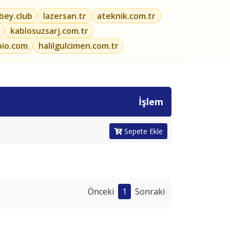
ibey.club
lazersan.tr
ateknik.com.tr
kablosuzsarj.com.tr
bio.com
halilgulcimen.com.tr
İşlem
Sepete Ekle
Önceki
1
Sonraki