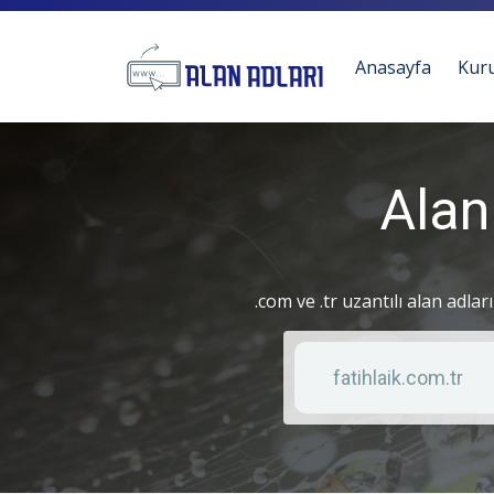
Anasayfa
Kur
Alan
.com ve .tr uzantılı alan adlar
Anahtar kelime
Liste türü