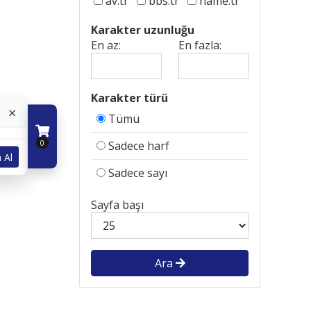
av.tr
bbs.tr
name.tr
Karakter uzunluğu
En az:
En fazla:
Karakter türü
×
Tümü
0
Sadece harf
 Al
Sadece sayı
Sayfa başı
Ara