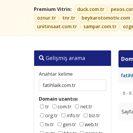
Premium Vitrin:
duck.com.tr
pexos.co
oznur.tr
tnr.tr
beykarotomotiv.com
unitinsaat.com.tr
sampar.com.tr
ozg
Gelişmiş arama
Dom
Anahtar kelime
fatih
0 - 0
Domain uzantısı
tr
com.tr
net.tr
Sayfa
org.tr
info.tr
biz.tr
tv.tr
gen.tr
web.tr