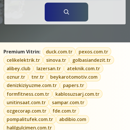
Premium Vitrin:
duck.com.tr
pexos.com.tr
celikelektrik.tr
sinova.tr
golbasiandezit.tr
alibey.club
lazersan.tr
ateknik.com.tr
oznur.tr
tnr.tr
beykarotomotiv.com
denizkiziyuzme.com.tr
papers.tr
formfitness.com.tr
kablosuzsarj.com.tr
unitinsaat.com.tr
sampar.com.tr
ozgecorap.com.tr
fde.com.tr
pompalitufek.com.tr
abdibio.com
halilgulcimen.com.tr