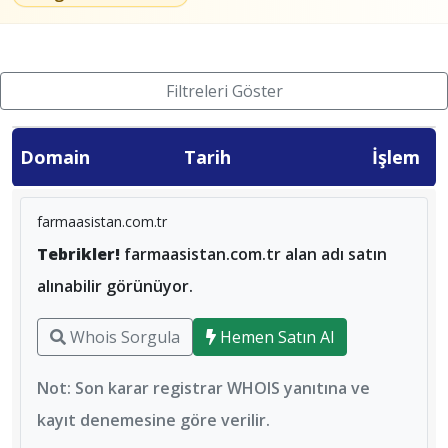
Filtreleri Göster
Domain
Tarih
İşlem
farmaasistan.com.tr
Tebrikler!
farmaasistan.com.tr alan adı satın
alınabilir görünüyor.
Whois Sorgula
Hemen Satın Al
Not: Son karar registrar WHOIS yanıtına ve
kayıt denemesine göre verilir.