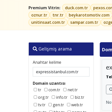
Premium Vitrin:
duck.com.tr
pexos.co
oznur.tr
tnr.tr
beykarotomotiv.com
unitinsaat.com.tr
sampar.com.tr
ozg
Gelişmiş arama
Dom
Anahtar kelime
ex
Te
Domain uzantısı
tr
com.tr
net.tr
org.tr
info.tr
biz.tr
Not
tv.tr
gen.tr
web.tr