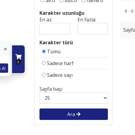
av.tr
bbs.tr
name.tr
0 - 0
Karakter uzunluğu
En az:
En fazla:
Sayfa
Karakter türü
×
Tümü
0
Sadece harf
 Al
Sadece sayı
Sayfa başı
Ara