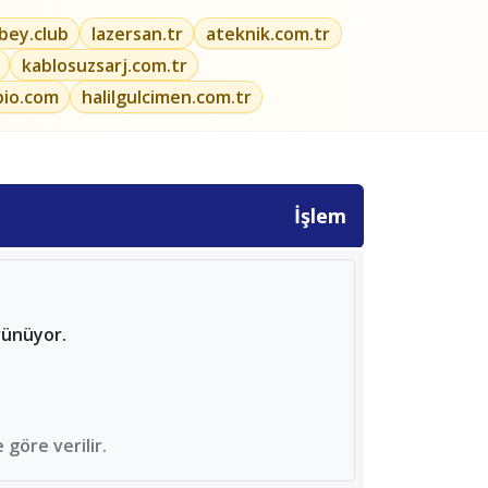
ibey.club
lazersan.tr
ateknik.com.tr
kablosuzsarj.com.tr
bio.com
halilgulcimen.com.tr
İşlem
rünüyor.
göre verilir.