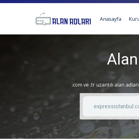
Anasayfa
Kur
Alan
.com ve .tr uzantılı alan adlar
Anahtar kelime
Liste türü