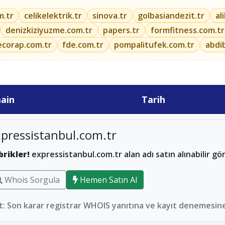
m.tr
celikelektrik.tr
sinova.tr
golbasiandezit.tr
al
denizkiziyuzme.com.tr
papers.tr
formfitness.com.tr
ecorap.com.tr
fde.com.tr
pompalitufek.com.tr
abdi
ain
Tarih
pressistanbul.com.tr
brikler!
expressistanbul.com.tr alan adı satın alınabilir gö
Whois Sorgula
Hemen Satın Al
: Son karar registrar WHOIS yanıtına ve kayıt denemesine 