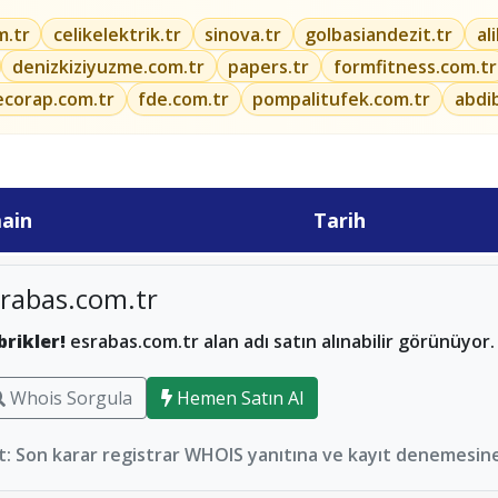
m.tr
celikelektrik.tr
sinova.tr
golbasiandezit.tr
al
denizkiziyuzme.com.tr
papers.tr
formfitness.com.tr
ecorap.com.tr
fde.com.tr
pompalitufek.com.tr
abdi
ain
Tarih
rabas.com.tr
brikler!
esrabas.com.tr alan adı satın alınabilir görünüyor.
Whois Sorgula
Hemen Satın Al
: Son karar registrar WHOIS yanıtına ve kayıt denemesine 