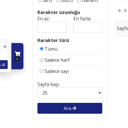
av.tr
bbs.tr
name.tr
0 - 0
Karakter uzunluğu
En az:
En fazla:
Sayfa
Karakter türü
×
Tümü
0
Sadece harf
 Al
Sadece sayı
Sayfa başı
Ara