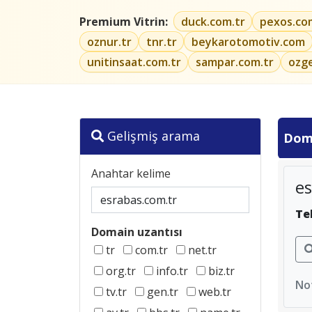
Premium Vitrin:
duck.com.tr
pexos.co
oznur.tr
tnr.tr
beykarotomotiv.com
unitinsaat.com.tr
sampar.com.tr
ozg
Gelişmiş arama
Dom
Anahtar kelime
es
Te
Domain uzantısı
tr
com.tr
net.tr
org.tr
info.tr
biz.tr
Not
tv.tr
gen.tr
web.tr