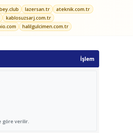
ibey.club
lazersan.tr
ateknik.com.tr
kablosuzsarj.com.tr
bio.com
halilgulcimen.com.tr
İşlem
göre verilir.