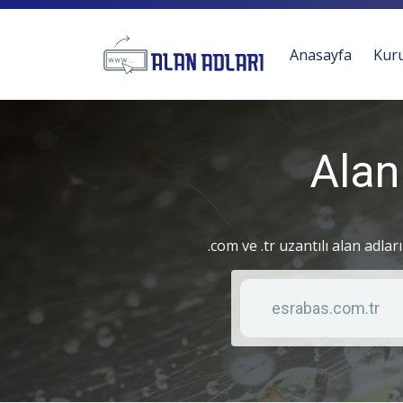
Anasayfa
Kur
Alan
.com ve .tr uzantılı alan adlar
Anahtar kelime
Liste türü