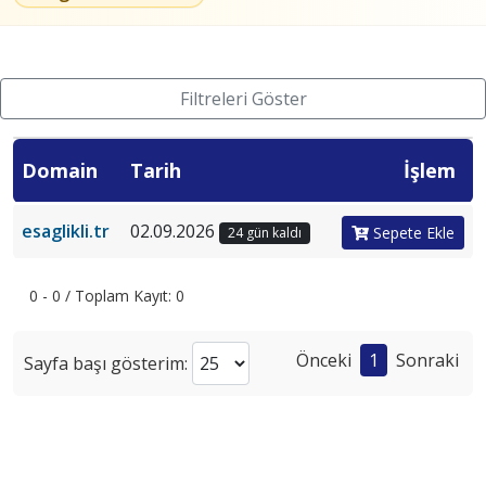
Filtreleri Göster
Domain
Tarih
İşlem
esaglikli.tr
02.09.2026
Sepete Ekle
24 gün kaldı
0 - 0 / Toplam Kayıt: 0
Önceki
1
Sonraki
Sayfa başı gösterim: