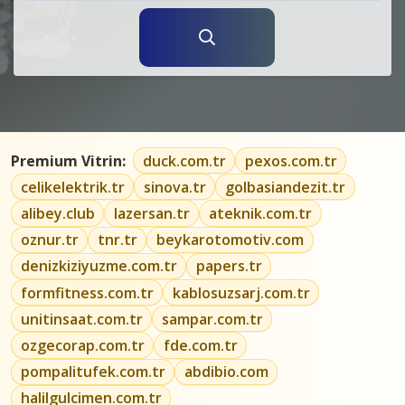
Premium Vitrin:
duck.com.tr
pexos.com.tr
celikelektrik.tr
sinova.tr
golbasiandezit.tr
alibey.club
lazersan.tr
ateknik.com.tr
oznur.tr
tnr.tr
beykarotomotiv.com
denizkiziyuzme.com.tr
papers.tr
formfitness.com.tr
kablosuzsarj.com.tr
unitinsaat.com.tr
sampar.com.tr
ozgecorap.com.tr
fde.com.tr
pompalitufek.com.tr
abdibio.com
halilgulcimen.com.tr