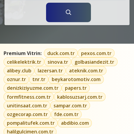
Premium Vitrin:
duck.com.tr
pexos.com.tr
celikelektrik.tr
sinova.tr
golbasiandezit.tr
alibey.club
lazersan.tr
ateknik.com.tr
oznur.tr
tnr.tr
beykarotomotiv.com
denizkiziyuzme.com.tr
papers.tr
formfitness.com.tr
kablosuzsarj.com.tr
unitinsaat.com.tr
sampar.com.tr
ozgecorap.com.tr
fde.com.tr
pompalitufek.com.tr
abdibio.com
halilgulcimen.com.tr