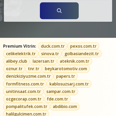
Premium Vitrin:
duck.com.tr
pexos.com.tr
celikelektrik.tr
sinova.tr
golbasiandezit.tr
alibey.club
lazersan.tr
ateknik.com.tr
oznur.tr
tnr.tr
beykarotomotiv.com
denizkiziyuzme.com.tr
papers.tr
formfitness.com.tr
kablosuzsarj.com.tr
unitinsaat.com.tr
sampar.com.tr
ozgecorap.com.tr
fde.com.tr
pompalitufek.com.tr
abdibio.com
halilgulcimen.com.tr