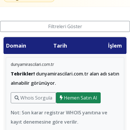
Filtreleri Göster
Domain
Tarih
İşlem
dunyamirascilari.com.tr
Tebrikler!
dunyamirascilari.com.tr alan adı satın
alınabilir görünüyor.
Whois Sorgula
Hemen Satın Al
Not: Son karar registrar WHOIS yanıtına ve
kayıt denemesine göre verilir.