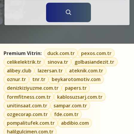
Premium Vitrin:
duck.com.tr
pexos.com.tr
celikelektrik.tr
sinova.tr
golbasiandezit.tr
alibey.club
lazersan.tr
ateknik.com.tr
oznur.tr
tnr.tr
beykarotomotiv.com
denizkiziyuzme.com.tr
papers.tr
formfitness.com.tr
kablosuzsarj.com.tr
unitinsaat.com.tr
sampar.com.tr
ozgecorap.com.tr
fde.com.tr
pompalitufek.com.tr
abdibio.com
halilgulcimen.com.tr