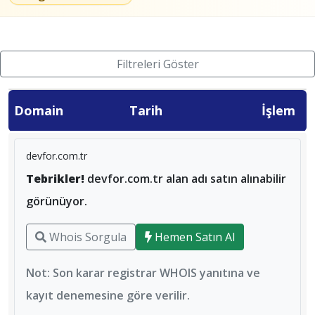
Filtreleri Göster
Domain
Tarih
İşlem
devfor.com.tr
Tebrikler!
devfor.com.tr alan adı satın alınabilir
görünüyor.
Whois Sorgula
Hemen Satın Al
Not: Son karar registrar WHOIS yanıtına ve
kayıt denemesine göre verilir.