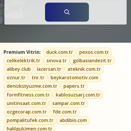
Premium Vitrin:
duck.com.tr
pexos.com.tr
celikelektrik.tr
sinova.tr
golbasiandezit.tr
alibey.club
lazersan.tr
ateknik.com.tr
oznur.tr
tnr.tr
beykarotomotiv.com
denizkiziyuzme.com.tr
papers.tr
formfitness.com.tr
kablosuzsarj.com.tr
unitinsaat.com.tr
sampar.com.tr
ozgecorap.com.tr
fde.com.tr
pompalitufek.com.tr
abdibio.com
halilgulcimen.com.tr