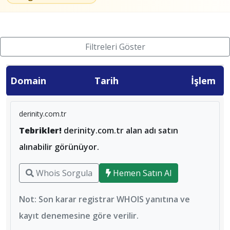
Filtreleri Göster
Domain
Tarih
İşlem
derinity.com.tr
Tebrikler!
derinity.com.tr alan adı satın
alınabilir görünüyor.
Whois Sorgula
Hemen Satın Al
Not: Son karar registrar WHOIS yanıtına ve
kayıt denemesine göre verilir.