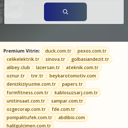
Premium Vitrin:
duck.com.tr
pexos.com.tr
celikelektrik.tr
sinova.tr
golbasiandezit.tr
alibey.club
lazersan.tr
ateknik.com.tr
oznur.tr
tnr.tr
beykarotomotiv.com
denizkiziyuzme.com.tr
papers.tr
formfitness.com.tr
kablosuzsarj.com.tr
unitinsaat.com.tr
sampar.com.tr
ozgecorap.com.tr
fde.com.tr
pompalitufek.com.tr
abdibio.com
halilgulcimen.com.tr