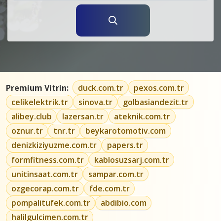
Premium Vitrin:
duck.com.tr
pexos.com.tr
celikelektrik.tr
sinova.tr
golbasiandezit.tr
alibey.club
lazersan.tr
ateknik.com.tr
oznur.tr
tnr.tr
beykarotomotiv.com
denizkiziyuzme.com.tr
papers.tr
formfitness.com.tr
kablosuzsarj.com.tr
unitinsaat.com.tr
sampar.com.tr
ozgecorap.com.tr
fde.com.tr
pompalitufek.com.tr
abdibio.com
halilgulcimen.com.tr