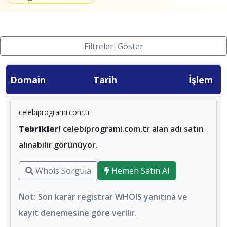
Filtreleri Göster
Domain
Tarih
İşlem
celebiprogrami.com.tr
Tebrikler!
celebiprogrami.com.tr alan adı satın
alınabilir görünüyor.
Whois Sorgula
Hemen Satın Al
Not: Son karar registrar WHOIS yanıtına ve
kayıt denemesine göre verilir.