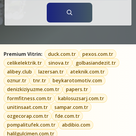
Premium Vitrin:
duck.com.tr
pexos.com.tr
celikelektrik.tr
sinova.tr
golbasiandezit.tr
alibey.club
lazersan.tr
ateknik.com.tr
oznur.tr
tnr.tr
beykarotomotiv.com
denizkiziyuzme.com.tr
papers.tr
formfitness.com.tr
kablosuzsarj.com.tr
unitinsaat.com.tr
sampar.com.tr
ozgecorap.com.tr
fde.com.tr
pompalitufek.com.tr
abdibio.com
halilgulcimen.com.tr