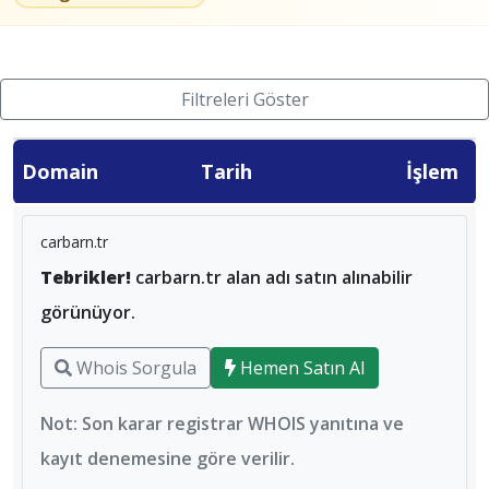
Filtreleri Göster
Domain
Tarih
İşlem
carbarn.tr
Tebrikler!
carbarn.tr alan adı satın alınabilir
görünüyor.
Whois Sorgula
Hemen Satın Al
Not: Son karar registrar WHOIS yanıtına ve
kayıt denemesine göre verilir.