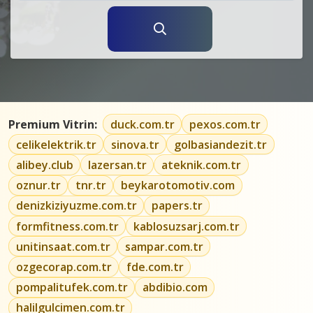
Premium Vitrin:
duck.com.tr
pexos.com.tr
celikelektrik.tr
sinova.tr
golbasiandezit.tr
alibey.club
lazersan.tr
ateknik.com.tr
oznur.tr
tnr.tr
beykarotomotiv.com
denizkiziyuzme.com.tr
papers.tr
formfitness.com.tr
kablosuzsarj.com.tr
unitinsaat.com.tr
sampar.com.tr
ozgecorap.com.tr
fde.com.tr
pompalitufek.com.tr
abdibio.com
halilgulcimen.com.tr