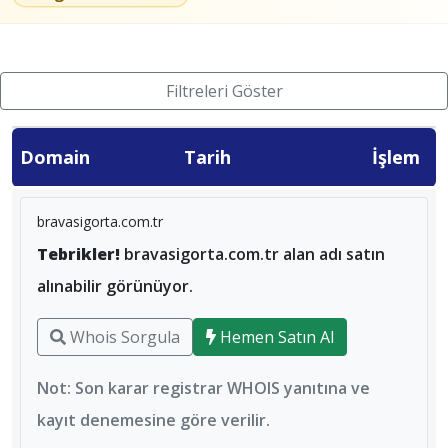
Filtreleri Göster
Domain
Tarih
İşlem
bravasigorta.com.tr
Tebrikler!
bravasigorta.com.tr alan adı satın
alınabilir görünüyor.
Whois Sorgula
Hemen Satın Al
Not: Son karar registrar WHOIS yanıtına ve
kayıt denemesine göre verilir.