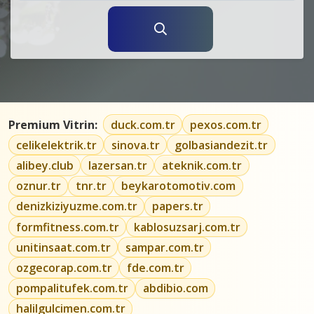
Premium Vitrin:
duck.com.tr
pexos.com.tr
celikelektrik.tr
sinova.tr
golbasiandezit.tr
alibey.club
lazersan.tr
ateknik.com.tr
oznur.tr
tnr.tr
beykarotomotiv.com
denizkiziyuzme.com.tr
papers.tr
formfitness.com.tr
kablosuzsarj.com.tr
unitinsaat.com.tr
sampar.com.tr
ozgecorap.com.tr
fde.com.tr
pompalitufek.com.tr
abdibio.com
halilgulcimen.com.tr