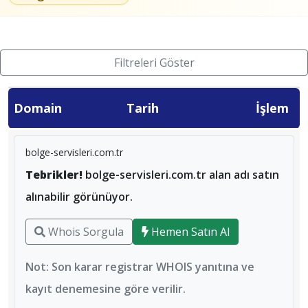
Filtreleri Göster
Domain
Tarih
İşlem
bolge-servisleri.com.tr
Tebrikler!
bolge-servisleri.com.tr alan adı satın
alınabilir görünüyor.
Whois Sorgula
Hemen Satın Al
Not: Son karar registrar WHOIS yanıtına ve
kayıt denemesine göre verilir.