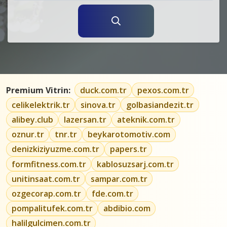
Premium Vitrin:
duck.com.tr
pexos.com.tr
celikelektrik.tr
sinova.tr
golbasiandezit.tr
alibey.club
lazersan.tr
ateknik.com.tr
oznur.tr
tnr.tr
beykarotomotiv.com
denizkiziyuzme.com.tr
papers.tr
formfitness.com.tr
kablosuzsarj.com.tr
unitinsaat.com.tr
sampar.com.tr
ozgecorap.com.tr
fde.com.tr
pompalitufek.com.tr
abdibio.com
halilgulcimen.com.tr