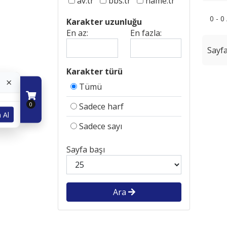
av.tr
bbs.tr
name.tr
0 - 0
Karakter uzunluğu
En az:
En fazla:
Sayfa
Karakter türü
×
Tümü
0
Sadece harf
 Al
Sadece sayı
Sayfa başı
Ara