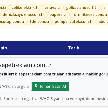
m.tr
celikelektrik.tr
sinova.tr
golbasiandezit.tr
al
denizkiziyuzme.com.tr
papers.tr
formfitness.com.tr
ecorap.com.tr
fde.com.tr
pompalitufek.com.tr
abdi
ain
Tarih
sepetreklam.com.tr
brikler!
bisepetreklam.com.tr alan adı satın alınabilir gör
Whois Sorgula
Hemen Satın Al
: Son karar registrar WHOIS yanıtına ve kayıt denemesine 