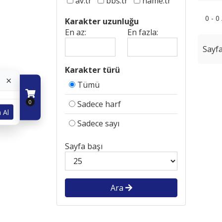
av.tr
bbs.tr
name.tr
0 - 0
Karakter uzunluğu
En az:
En fazla:
Sayfa
Karakter türü
×
Tümü
0
Sadece harf
 Al
Sadece sayı
Sayfa başı
Ara