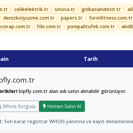
m.tr
celikelektrik.tr
sinova.tr
golbasiandezit.tr
al
denizkiziyuzme.com.tr
papers.tr
formfitness.com.tr
ecorap.com.tr
fde.com.tr
pompalitufek.com.tr
abdi
ain
Tarih
pfly.com.tr
brikler!
bipfly.com.tr alan adı satın alınabilir görünüyor.
Whois Sorgula
Hemen Satın Al
: Son karar registrar WHOIS yanıtına ve kayıt denemesine 