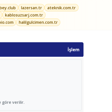
ibey.club
lazersan.tr
ateknik.com.tr
kablosuzsarj.com.tr
bio.com
halilgulcimen.com.tr
İşlem
göre verilir.