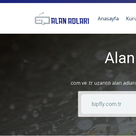
Anasayfa
Kur
Alan
.com ve .tr uzantılı alan adlar
Anahtar kelime
Liste türü