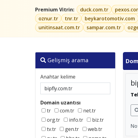
Premium Vitrin:
duck.com.tr
pexos.co
oznur.tr
tnr.tr
beykarotomotiv.com
unitinsaat.com.tr
sampar.com.tr
ozg
Gelişmiş arama
Dom
Anahtar kelime
bi
Te
Domain uzantısı
tr
com.tr
net.tr
org.tr
info.tr
biz.tr
Not
tv.tr
gen.tr
web.tr