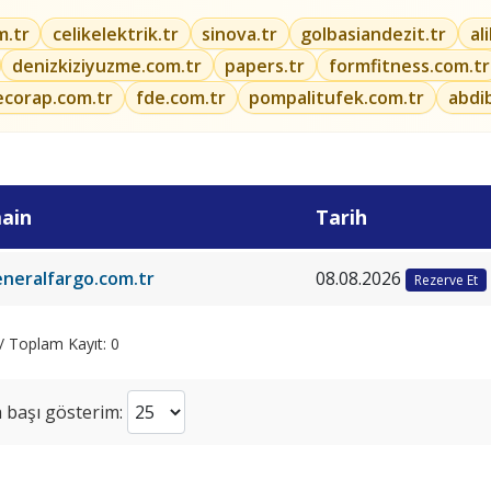
m.tr
celikelektrik.tr
sinova.tr
golbasiandezit.tr
al
denizkiziyuzme.com.tr
papers.tr
formfitness.com.tr
ecorap.com.tr
fde.com.tr
pompalitufek.com.tr
abdi
ain
Tarih
eneralfargo.com.tr
08.08.2026
Rezerve Et
 / Toplam Kayıt: 0
 başı gösterim: