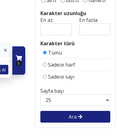
av.tr
bbs.tr
name.tr
Karakter uzunluğu
En az:
En fazla:
Karakter türü
×
Tümü
0
Sadece harf
 Al
Sadece sayı
Sayfa başı
Ara