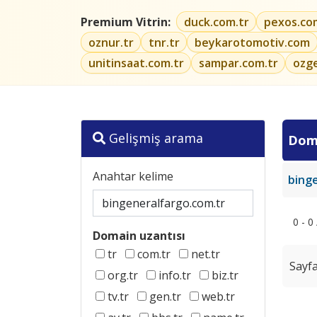
Premium Vitrin:
duck.com.tr
pexos.co
oznur.tr
tnr.tr
beykarotomotiv.com
unitinsaat.com.tr
sampar.com.tr
ozg
Gelişmiş arama
Dom
Anahtar kelime
bing
0 - 0
Domain uzantısı
tr
com.tr
net.tr
Sayfa
org.tr
info.tr
biz.tr
tv.tr
gen.tr
web.tr