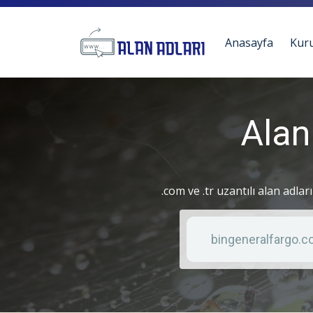
Anasayfa
Kur
Alan
.com ve .tr uzantılı alan adlar
Anahtar kelime
Liste türü