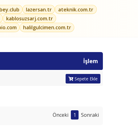
ibey.club
lazersan.tr
ateknik.com.tr
kablosuzsarj.com.tr
bio.com
halilgulcimen.com.tr
İşlem
Sepete Ekle
Önceki
1
Sonraki