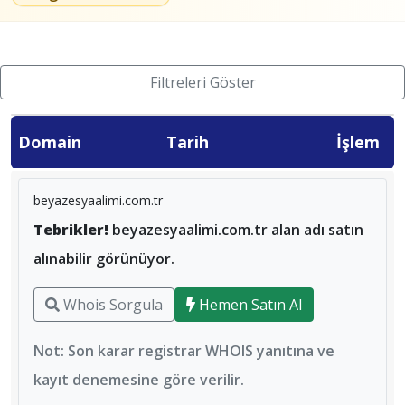
Filtreleri Göster
Domain
Tarih
İşlem
beyazesyaalimi.com.tr
Tebrikler!
beyazesyaalimi.com.tr alan adı satın
alınabilir görünüyor.
Whois Sorgula
Hemen Satın Al
Not: Son karar registrar WHOIS yanıtına ve
kayıt denemesine göre verilir.