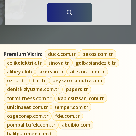
Premium Vitrin:
duck.com.tr
pexos.com.tr
celikelektrik.tr
sinova.tr
golbasiandezit.tr
alibey.club
lazersan.tr
ateknik.com.tr
oznur.tr
tnr.tr
beykarotomotiv.com
denizkiziyuzme.com.tr
papers.tr
formfitness.com.tr
kablosuzsarj.com.tr
unitinsaat.com.tr
sampar.com.tr
ozgecorap.com.tr
fde.com.tr
pompalitufek.com.tr
abdibio.com
halilgulcimen.com.tr