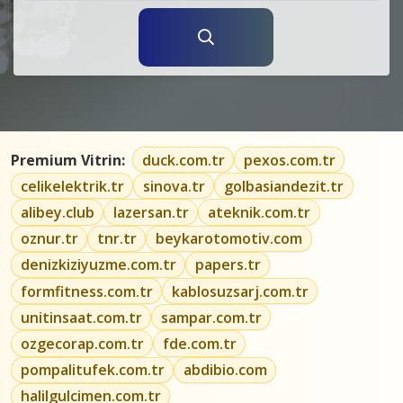
Premium Vitrin:
duck.com.tr
pexos.com.tr
celikelektrik.tr
sinova.tr
golbasiandezit.tr
alibey.club
lazersan.tr
ateknik.com.tr
oznur.tr
tnr.tr
beykarotomotiv.com
denizkiziyuzme.com.tr
papers.tr
formfitness.com.tr
kablosuzsarj.com.tr
unitinsaat.com.tr
sampar.com.tr
ozgecorap.com.tr
fde.com.tr
pompalitufek.com.tr
abdibio.com
halilgulcimen.com.tr