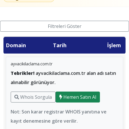
Filtreleri Göster
Domain
Tarih
İşlem
ayvacikilaclama.com.tr
Tebrikler!
ayvacikilaclama.com.tr alan adı satın
alınabilir görünüyor.
Whois Sorgula
Hemen Satın Al
Not: Son karar registrar WHOIS yanıtına ve
kayıt denemesine göre verilir.