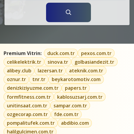
Premium Vitrin:
duck.com.tr
pexos.com.tr
celikelektrik.tr
sinova.tr
golbasiandezit.tr
alibey.club
lazersan.tr
ateknik.com.tr
oznur.tr
tnr.tr
beykarotomotiv.com
denizkiziyuzme.com.tr
papers.tr
formfitness.com.tr
kablosuzsarj.com.tr
unitinsaat.com.tr
sampar.com.tr
ozgecorap.com.tr
fde.com.tr
pompalitufek.com.tr
abdibio.com
halilgulcimen.com.tr