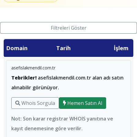
Filtreleri Göster
Domain
Tarih
İşlem
asefislakmendil.com.tr
Tebrikler!
asefislakmendil.com.tr alan adı satın
alınabilir görünüyor.
Whois Sorgula
Hemen Satın Al
Not: Son karar registrar WHOIS yanıtına ve
kayıt denemesine göre verilir.