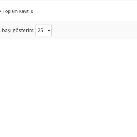
 / Toplam Kayıt: 0
 başı gösterim: