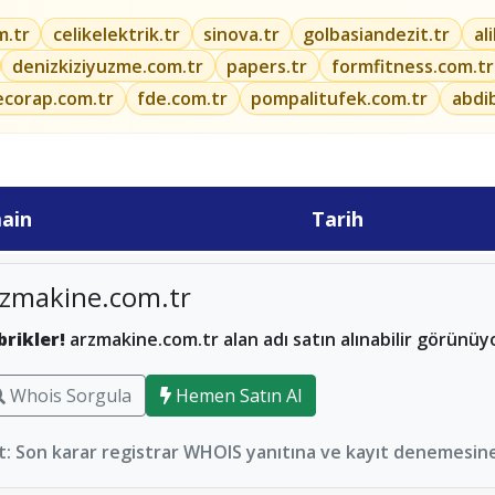
m.tr
celikelektrik.tr
sinova.tr
golbasiandezit.tr
al
denizkiziyuzme.com.tr
papers.tr
formfitness.com.tr
ecorap.com.tr
fde.com.tr
pompalitufek.com.tr
abdi
ain
Tarih
rzmakine.com.tr
brikler!
arzmakine.com.tr alan adı satın alınabilir görünüy
Whois Sorgula
Hemen Satın Al
: Son karar registrar WHOIS yanıtına ve kayıt denemesine 