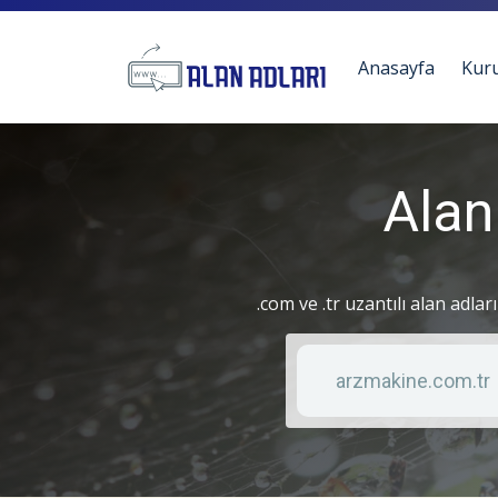
Anasayfa
Kur
Alan
.com ve .tr uzantılı alan adlar
Anahtar kelime
Liste türü