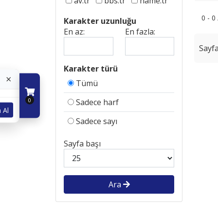
av.tr
bbs.tr
name.tr
0 - 0
Karakter uzunluğu
En az:
En fazla:
Sayfa
Karakter türü
×
Tümü
0
Sadece harf
 Al
Sadece sayı
Sayfa başı
Ara