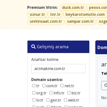
Premium Vitrin:
duck.com.tr
pexos.co
oznur.tr
tnr.tr
beykarotomotiv.com
unitinsaat.com.tr
sampar.com.tr
ozg
Gelişmiş arama
Dom
Anahtar kelime
a
Te
Domain uzantısı
tr
com.tr
net.tr
org.tr
info.tr
biz.tr
Not
tv.tr
gen.tr
web.tr