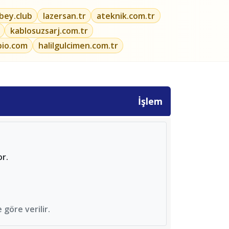
ibey.club
lazersan.tr
ateknik.com.tr
kablosuzsarj.com.tr
bio.com
halilgulcimen.com.tr
İşlem
or.
göre verilir.