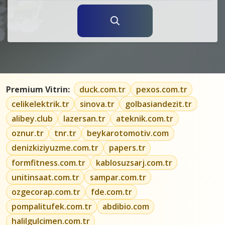
Premium Vitrin:
duck.com.tr
pexos.com.tr
celikelektrik.tr
sinova.tr
golbasiandezit.tr
alibey.club
lazersan.tr
ateknik.com.tr
oznur.tr
tnr.tr
beykarotomotiv.com
denizkiziyuzme.com.tr
papers.tr
formfitness.com.tr
kablosuzsarj.com.tr
unitinsaat.com.tr
sampar.com.tr
ozgecorap.com.tr
fde.com.tr
pompalitufek.com.tr
abdibio.com
halilgulcimen.com.tr