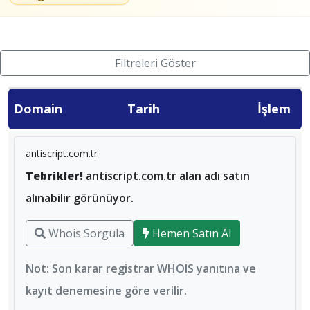
Filtreleri Göster
Domain
Tarih
İşlem
antiscript.com.tr
Tebrikler!
antiscript.com.tr alan adı satın
alınabilir görünüyor.
Whois Sorgula
Hemen Satın Al
Not: Son karar registrar WHOIS yanıtına ve
kayıt denemesine göre verilir.