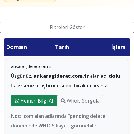
Filtreleri Göster
Domain
Tarih
İşlem
ankaragiderac.com.tr
Üzgünüz,
ankaragiderac.com.tr
alan adı
dolu
.
İsterseniz araştırma talebi bırakabilirsiniz.
Hemen Bilgi Al
Whois Sorgula
Not: .com alan adlarında “pending delete”
döneminde WHOIS kayıtlı görünebilir.