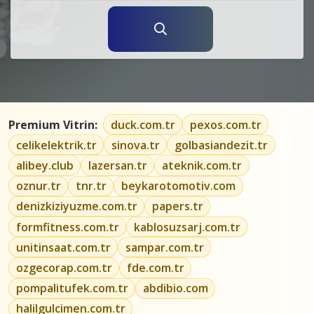
Premium Vitrin:
duck.com.tr
pexos.com.tr
celikelektrik.tr
sinova.tr
golbasiandezit.tr
alibey.club
lazersan.tr
ateknik.com.tr
oznur.tr
tnr.tr
beykarotomotiv.com
denizkiziyuzme.com.tr
papers.tr
formfitness.com.tr
kablosuzsarj.com.tr
unitinsaat.com.tr
sampar.com.tr
ozgecorap.com.tr
fde.com.tr
pompalitufek.com.tr
abdibio.com
halilgulcimen.com.tr