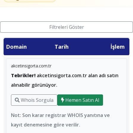
Filtreleri Göster
Domain
Tarih
İşlem
akcetinsigorta.com.tr
Tebrikler!
akcetinsigorta.com.tr alan adı satın
alınabilir görünüyor.
Whois Sorgula
Hemen Satın Al
Not: Son karar registrar WHOIS yanıtına ve
kayıt denemesine göre verilir.