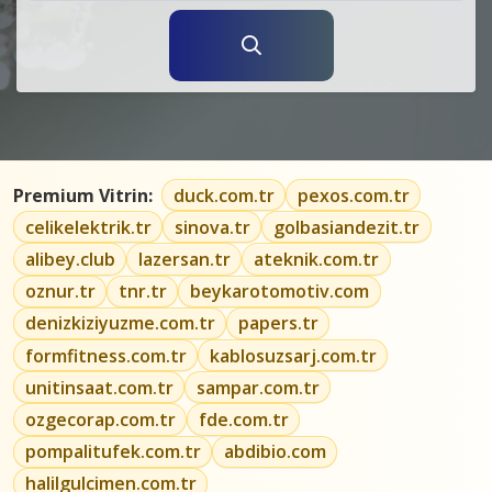
Premium Vitrin:
duck.com.tr
pexos.com.tr
celikelektrik.tr
sinova.tr
golbasiandezit.tr
alibey.club
lazersan.tr
ateknik.com.tr
oznur.tr
tnr.tr
beykarotomotiv.com
denizkiziyuzme.com.tr
papers.tr
formfitness.com.tr
kablosuzsarj.com.tr
unitinsaat.com.tr
sampar.com.tr
ozgecorap.com.tr
fde.com.tr
pompalitufek.com.tr
abdibio.com
halilgulcimen.com.tr