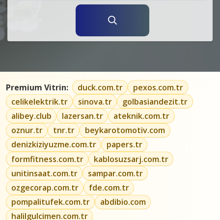
Premium Vitrin:
duck.com.tr
pexos.com.tr
celikelektrik.tr
sinova.tr
golbasiandezit.tr
alibey.club
lazersan.tr
ateknik.com.tr
oznur.tr
tnr.tr
beykarotomotiv.com
denizkiziyuzme.com.tr
papers.tr
formfitness.com.tr
kablosuzsarj.com.tr
unitinsaat.com.tr
sampar.com.tr
ozgecorap.com.tr
fde.com.tr
pompalitufek.com.tr
abdibio.com
halilgulcimen.com.tr