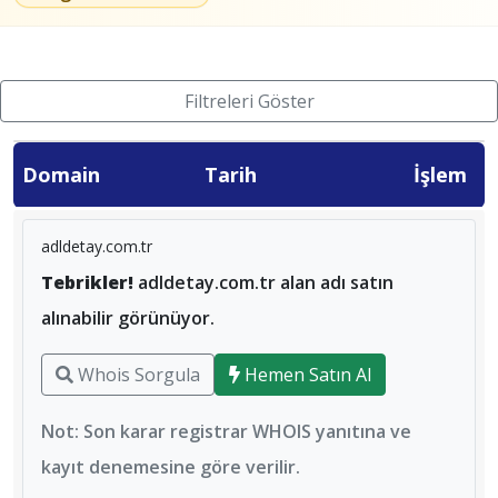
Filtreleri Göster
Domain
Tarih
İşlem
adldetay.com.tr
Tebrikler!
adldetay.com.tr alan adı satın
alınabilir görünüyor.
Whois Sorgula
Hemen Satın Al
Not: Son karar registrar WHOIS yanıtına ve
kayıt denemesine göre verilir.