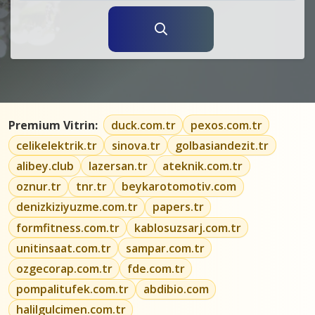
Premium Vitrin:
duck.com.tr
pexos.com.tr
celikelektrik.tr
sinova.tr
golbasiandezit.tr
alibey.club
lazersan.tr
ateknik.com.tr
oznur.tr
tnr.tr
beykarotomotiv.com
denizkiziyuzme.com.tr
papers.tr
formfitness.com.tr
kablosuzsarj.com.tr
unitinsaat.com.tr
sampar.com.tr
ozgecorap.com.tr
fde.com.tr
pompalitufek.com.tr
abdibio.com
halilgulcimen.com.tr