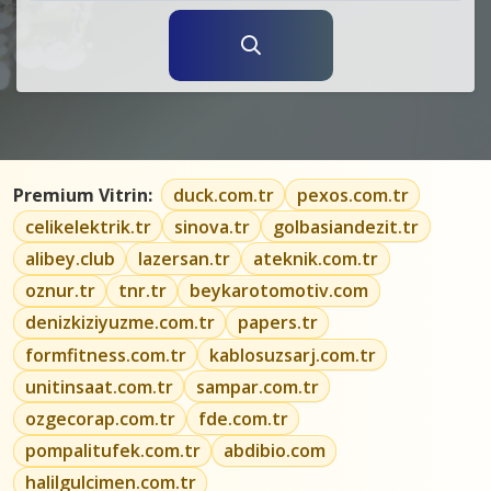
Premium Vitrin:
duck.com.tr
pexos.com.tr
celikelektrik.tr
sinova.tr
golbasiandezit.tr
alibey.club
lazersan.tr
ateknik.com.tr
oznur.tr
tnr.tr
beykarotomotiv.com
denizkiziyuzme.com.tr
papers.tr
formfitness.com.tr
kablosuzsarj.com.tr
unitinsaat.com.tr
sampar.com.tr
ozgecorap.com.tr
fde.com.tr
pompalitufek.com.tr
abdibio.com
halilgulcimen.com.tr