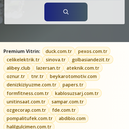
Premium Vitrin:
duck.com.tr
pexos.com.tr
celikelektrik.tr
sinova.tr
golbasiandezit.tr
alibey.club
lazersan.tr
ateknik.com.tr
oznur.tr
tnr.tr
beykarotomotiv.com
denizkiziyuzme.com.tr
papers.tr
formfitness.com.tr
kablosuzsarj.com.tr
unitinsaat.com.tr
sampar.com.tr
ozgecorap.com.tr
fde.com.tr
pompalitufek.com.tr
abdibio.com
halilgulcimen.com.tr