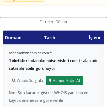
Filtreleri Göster
Domain
Tarih
İşlem
adanakombiservisleri.com.tr
Tebrikler!
adanakombiservisleri.com.tr alan adı
satın alınabilir görünüyor.
Whois Sorgula
Hemen Satın Al
Not: Son karar registrar WHOIS yanıtına ve
kayıt denemesine göre verilir.