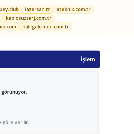
ibey.club
lazersan.tr
ateknik.com.tr
kablosuzsarj.com.tr
bio.com
halilgulcimen.com.tr
İşlem
r görünüyor.
göre verilir.