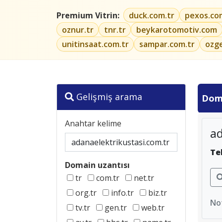
Premium Vitrin:
duck.com.tr
pexos.co
oznur.tr
tnr.tr
beykarotomotiv.com
unitinsaat.com.tr
sampar.com.tr
ozg
Gelişmiş arama
Dom
Anahtar kelime
ad
Te
Domain uzantısı
tr
com.tr
net.tr
org.tr
info.tr
biz.tr
Not
tv.tr
gen.tr
web.tr