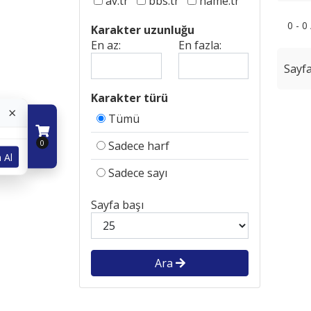
av.tr
bbs.tr
name.tr
0 - 0
Karakter uzunluğu
En az:
En fazla:
Sayfa
Karakter türü
×
Tümü
0
Sadece harf
 Al
Sadece sayı
Sayfa başı
Ara