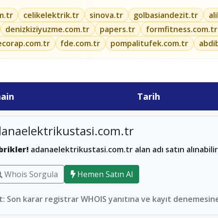
m.tr
celikelektrik.tr
sinova.tr
golbasiandezit.tr
al
denizkiziyuzme.com.tr
papers.tr
formfitness.com.tr
ecorap.com.tr
fde.com.tr
pompalitufek.com.tr
abdi
ain
Tarih
anaelektrikustasi.com.tr
brikler!
adanaelektrikustasi.com.tr alan adı satın alınabili
Whois Sorgula
Hemen Satın Al
: Son karar registrar WHOIS yanıtına ve kayıt denemesine 