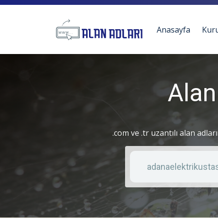
Anasayfa
Kur
Alan
.com ve .tr uzantılı alan adlar
Anahtar kelime
Liste türü