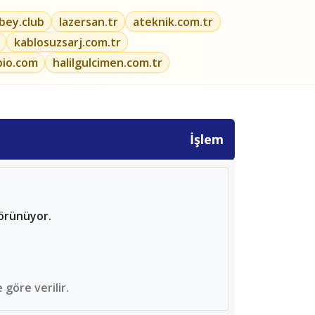
ibey.club
lazersan.tr
ateknik.com.tr
kablosuzsarj.com.tr
bio.com
halilgulcimen.com.tr
İşlem
görünüyor.
göre verilir.