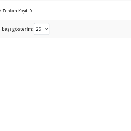
 / Toplam Kayıt: 0
 başı gösterim: