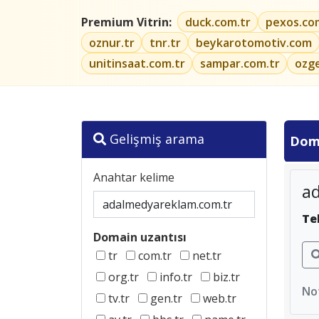
Premium Vitrin:
duck.com.tr
pexos.co
oznur.tr
tnr.tr
beykarotomotiv.com
unitinsaat.com.tr
sampar.com.tr
ozg
Gelişmiş arama
Dom
Anahtar kelime
a
Te
Domain uzantısı
tr
com.tr
net.tr
org.tr
info.tr
biz.tr
Not
tv.tr
gen.tr
web.tr