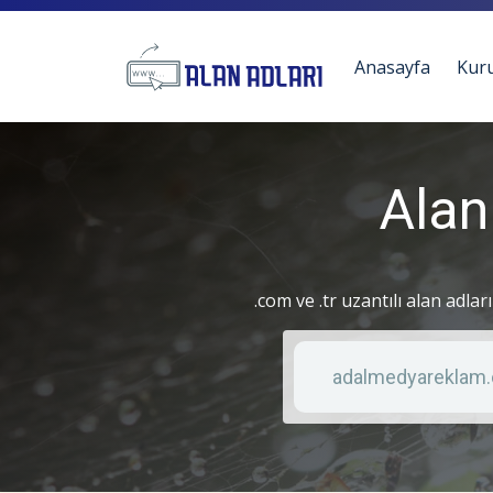
Anasayfa
Kur
Alan
.com ve .tr uzantılı alan adlar
Anahtar kelime
Liste türü