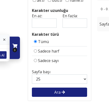
av.tr
bbs.tr
name.tr
0 - 0
Karakter uzunluğu
En az:
En fazla:
Sayfa
Karakter türü
×
Tümü
0
Sadece harf
 Al
Sadece sayı
Sayfa başı
Ara