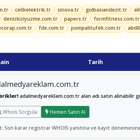
m.tr
celikelektrik.tr
sinova.tr
golbasiandezit.tr
al
denizkiziyuzme.com.tr
papers.tr
formfitness.com.tr
ecorap.com.tr
fde.com.tr
pompalitufek.com.tr
abdi
ain
Tarih
dalmedyareklam.com.tr
brikler!
adalmedyareklam.com.tr alan adı satın alınabilir 
Whois Sorgula
Hemen Satın Al
: Son karar registrar WHOIS yanıtına ve kayıt denemesine 