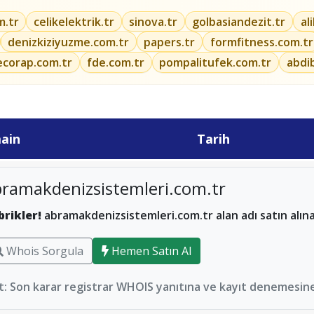
m.tr
celikelektrik.tr
sinova.tr
golbasiandezit.tr
al
denizkiziyuzme.com.tr
papers.tr
formfitness.com.tr
ecorap.com.tr
fde.com.tr
pompalitufek.com.tr
abdi
ain
Tarih
ramakdenizsistemleri.com.tr
brikler!
abramakdenizsistemleri.com.tr alan adı satın alına
Whois Sorgula
Hemen Satın Al
: Son karar registrar WHOIS yanıtına ve kayıt denemesine 