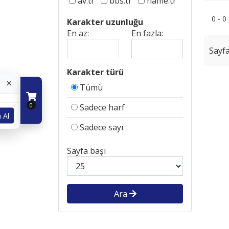
av.tr
bbs.tr
name.tr
0 - 0
Karakter uzunluğu
En az:
En fazla:
Sayfa
Karakter türü
×
Tümü
0
Sadece harf
 Al
Sadece sayı
Sayfa başı
Ara