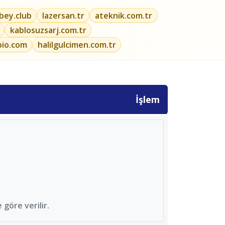
ibey.club
lazersan.tr
ateknik.com.tr
kablosuzsarj.com.tr
bio.com
halilgulcimen.com.tr
İşlem
göre verilir.