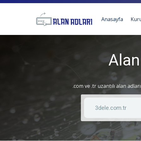
Anasayfa
Kur
Alan
.com ve .tr uzantılı alan adlar
Anahtar kelime
Liste türü