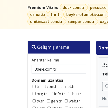
Premium Vitrin:
duck.com.tr
pexos.co
oznur.tr
tnr.tr
beykarotomotiv.com
unitinsaat.com.tr
sampar.com.tr
ozg
Gelişmiş arama
Dom
Anahtar kelime
3d
Te
Domain uzantısı
tr
com.tr
net.tr
org.tr
info.tr
biz.tr
Not
tv.tr
gen.tr
web.tr