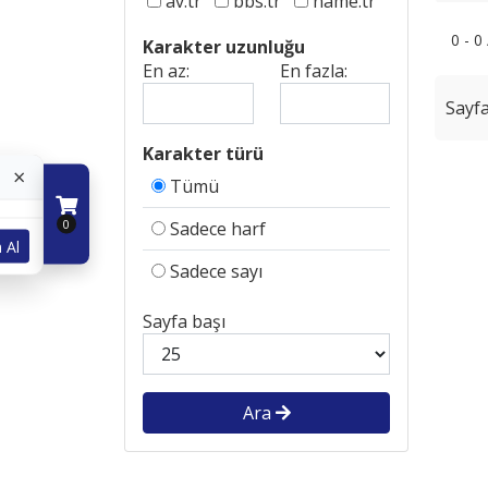
av.tr
bbs.tr
name.tr
0 - 0
Karakter uzunluğu
En az:
En fazla:
Sayfa
Karakter türü
×
Tümü
0
Sadece harf
 Al
Sadece sayı
Sayfa başı
Ara