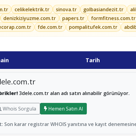
m.tr
celikelektrik.tr
sinova.tr
golbasiandezit.tr
al
denizkiziyuzme.com.tr
papers.tr
formfitness.com.tr
ecorap.com.tr
fde.com.tr
pompalitufek.com.tr
abdi
ain
Tarih
ele.com.tr
brikler!
3dele.com.tr alan adı satın alınabilir görünüyor.
Whois Sorgula
Hemen Satın Al
: Son karar registrar WHOIS yanıtına ve kayıt denemesine 