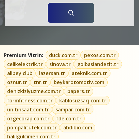
Premium Vitrin:
duck.com.tr
pexos.com.tr
celikelektrik.tr
sinova.tr
golbasiandezit.tr
alibey.club
lazersan.tr
ateknik.com.tr
oznur.tr
tnr.tr
beykarotomotiv.com
denizkiziyuzme.com.tr
papers.tr
formfitness.com.tr
kablosuzsarj.com.tr
unitinsaat.com.tr
sampar.com.tr
ozgecorap.com.tr
fde.com.tr
pompalitufek.com.tr
abdibio.com
halilgulcimen.com.tr