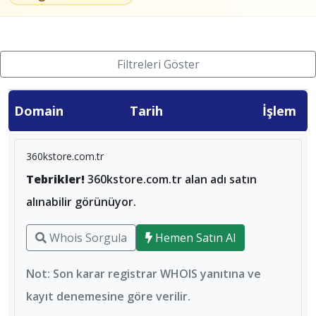
Filtreleri Göster
Domain
Tarih
İşlem
360kstore.com.tr
Tebrikler!
360kstore.com.tr alan adı satın
alınabilir görünüyor.
Whois Sorgula
Hemen Satın Al
Not: Son karar registrar WHOIS yanıtına ve
kayıt denemesine göre verilir.