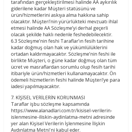
tarafından gerçekleştirilmesi halinde AA aykırılık
giderilene kadar Müşteri statüsünü ve
ürün/hizmetlerini askıya alma hakkına sahip
olacaktır. Müşteri’nin yürürlükteki mevzuatı ihlal
etmesi halinde AA Sözleşme’yi derhal geçerli
olacak şekilde haklı nedenle feshedebilecektir.
6.3 Sözleşme’nin feshi Taraflar’ın fesih tarihine
kadar doğmuş olan hak ve yükümlülüklerini
ortadan kaldırmayacaktır. Sözleşme’nin feshi ile
birlikte Müşteri, o güne kadar doğmuş olan tüm
ücret ve masraflardan sorumlu olup fesih tarihi
itibariyle ürün/hizmetleri kullanamayacaktır. Ön
ödemeli hizmetlerin feshi halinde Müşteri’ye para
iadesi yapılmayacaktır.
7. KİŞİSEL VERİLERİN KORUNMASI
Taraflar işbu sözleşme kapsamında
https://www.alanadlari.com.tr/kisisel-verilerin-
islenmesine-iliskin-aydinlatma-metni adresinde
yer alan Kişisel Verilerin İşlenmesine İlişkin
Aydınlatma Metni'ni kabul eder.