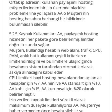
Ortak ip adresini kullanan paylaşımlı hosting
müşterilerinden biri, ip üzerinde blacklist
problemlerine yol açarsa; AA o Müşteri'nin
hosting hesabını herhangi bir bildirimde
bulunmadan silebilir.
5.2.5 Kaynak Kullanımları: AA, paylaşımlı hosting
hizmetini her pakete göre belirlenmiş limitler
doğrultusunda sağlar.
Müşteri, kullandığı hesabın web alanı, trafik, CPU,
RAM, anlık hat kullanımı çeşitli kriterlerce
limitlendirildiğini ve bu limitlere ulaşıldığında
hesabının sistem tarafından otomatik olarak
askıya alınacağını kabul eder.
CPU limitleri bayi hosting hesaplarından açılan alt
hesaplar için %7, AA mini ve AA standart için %10,
AA kobi için %15, AA kurumsal için %20 olarak
belirlenmiştir.
İzin verilen kaynak limitleri sürekli olarak
maksimum düzeyde kullanılıyorsa AA, Müşteri'ye
haber vermeden önce hesabı silebilir ve