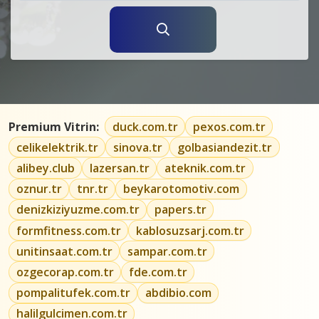
Premium Vitrin:
duck.com.tr
pexos.com.tr
celikelektrik.tr
sinova.tr
golbasiandezit.tr
alibey.club
lazersan.tr
ateknik.com.tr
oznur.tr
tnr.tr
beykarotomotiv.com
denizkiziyuzme.com.tr
papers.tr
formfitness.com.tr
kablosuzsarj.com.tr
unitinsaat.com.tr
sampar.com.tr
ozgecorap.com.tr
fde.com.tr
pompalitufek.com.tr
abdibio.com
halilgulcimen.com.tr