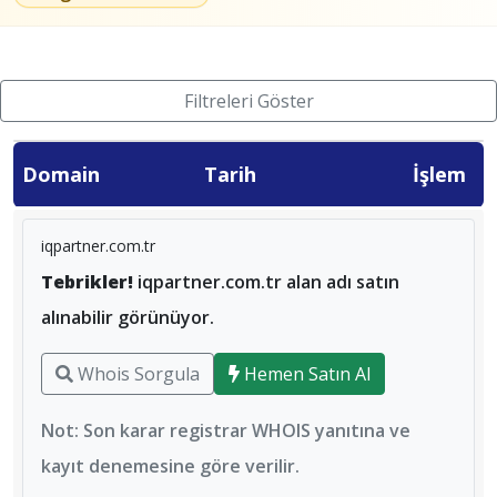
Filtreleri Göster
Domain
Tarih
İşlem
iqpartner.com.tr
Tebrikler!
iqpartner.com.tr alan adı satın
alınabilir görünüyor.
Whois Sorgula
Hemen Satın Al
Not: Son karar registrar WHOIS yanıtına ve
kayıt denemesine göre verilir.